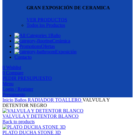
GRAN EXPOSICIÓN DE CERAMICA
VER PRODUCTOS
Todos los Productos
Baño
Cerámica
Ofertas
Exposición
Contacto
0
Wishlist
0
Compare
PEDIR PRESUPUESTO
Menu
Login / Register
Presupuesto
Inicio
Baños
RADIADOR TOALLERO
VALVULA Y
DETENTOR NEGRO
VALVULA Y DETENTOR BLANCO
Back to products
PLATO DUCHA STONE 3D