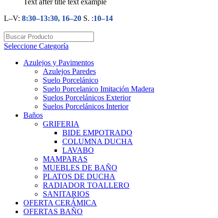
Text after title text example
L–V:
8:30–13:30, 16–20
S. :
10–14
Seleccione Categoría
Azulejos y Pavimentos
Azulejos Paredes
Suelo Porcelánico
Suelo Porcelanico Imitación Madera
Suelos Porcelánicos Exterior
Suelos Porcelánicos Interior
Baños
GRIFERIA
BIDE EMPOTRADO
COLUMNA DUCHA
LAVABO
MAMPARAS
MUEBLES DE BAÑO
PLATOS DE DUCHA
RADIADOR TOALLERO
SANITARIOS
OFERTA CERÁMICA
OFERTAS BAÑO