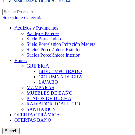
L–V:
8:30–13:30, 16–20
S. :
10–14
Seleccione Categoría
Azulejos y Pavimentos
Azulejos Paredes
Suelo Porcelánico
Suelo Porcelanico Imitación Madera
Suelos Porcelánicos Exterior
Suelos Porcelánicos Interior
Baños
GRIFERIA
BIDE EMPOTRADO
COLUMNA DUCHA
LAVABO
MAMPARAS
MUEBLES DE BAÑO
PLATOS DE DUCHA
RADIADOR TOALLERO
SANITARIOS
OFERTA CERÁMICA
OFERTAS BAÑO
Search