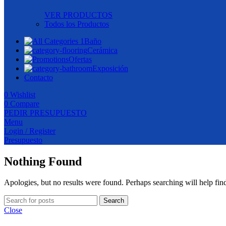
VER PRODUCTOS
Todos los Productos
Baño
Cerámica
Ofertas
Exposición
Contacto
0
Wishlist
0
Compare
PEDIR PRESUPUESTO
Menu
Login / Register
Presupuesto
Nothing Found
Apologies, but no results were found. Perhaps searching will help find
Search
Close