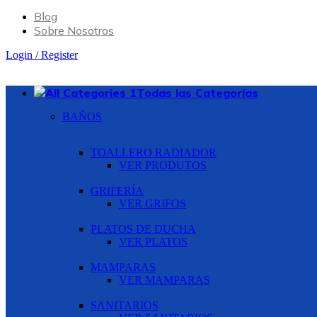
Blog
Sobre Nosotros
Login / Register
Todas las Categorías
BAÑOS
TOALLERO RADIADOR
VER PRODUTOS
GRIFERÍA
VER GRIFOS
PLATOS DE DUCHA
VER PLATOS
MAMPARAS
VER MAMPARAS
SANITARIOS