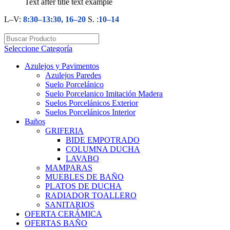
Text after title text example
L–V:
8:30–13:30, 16–20
S. :
10–14
Seleccione Categoría
Azulejos y Pavimentos
Azulejos Paredes
Suelo Porcelánico
Suelo Porcelanico Imitación Madera
Suelos Porcelánicos Exterior
Suelos Porcelánicos Interior
Baños
GRIFERIA
BIDE EMPOTRADO
COLUMNA DUCHA
LAVABO
MAMPARAS
MUEBLES DE BAÑO
PLATOS DE DUCHA
RADIADOR TOALLERO
SANITARIOS
OFERTA CERÁMICA
OFERTAS BAÑO