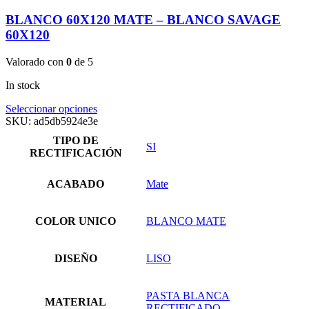
BLANCO 60X120 MATE – BLANCO SAVAGE
60X120
Valorado con
0
de 5
In stock
Este
Seleccionar opciones
producto
SKU:
ad5db5924e3e
tiene
TIPO DE
múltiples
SI
RECTIFICACIÓN
variantes.
Las
opciones
ACABADO
Mate
se
pueden
elegir
COLOR UNICO
BLANCO MATE
en
la
página
DISEÑO
LISO
de
producto
PASTA BLANCA
MATERIAL
RECTIFICADO