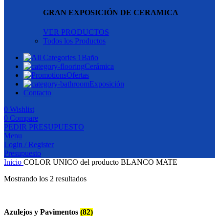
GRAN EXPOSICIÓN DE CERAMICA
VER PRODUCTOS
Todos los Productos
Baño
Cerámica
Ofertas
Exposición
Contacto
0
Wishlist
0
Compare
PEDIR PRESUPUESTO
Menu
Login / Register
Presupuesto
Inicio
COLOR UNICO del producto
BLANCO MATE
Mostrando los 2 resultados
Azulejos y Pavimentos
(82)