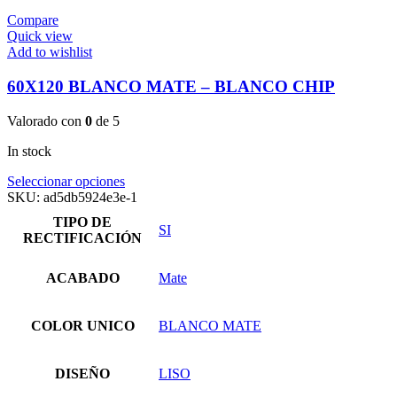
Compare
Quick view
Add to wishlist
60X120 BLANCO MATE – BLANCO CHIP
Valorado con
0
de 5
In stock
Este
Seleccionar opciones
producto
SKU:
ad5db5924e3e-1
tiene
TIPO DE
múltiples
SI
RECTIFICACIÓN
variantes.
Las
opciones
ACABADO
Mate
se
pueden
elegir
COLOR UNICO
BLANCO MATE
en
la
página
DISEÑO
LISO
de