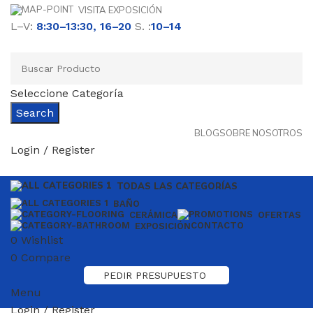
VISITA EXPOSICIÓN
L–V:
8:30–13:30, 16–20
S. :
10–14
Seleccione Categoría
Search
BLOG
SOBRE NOSOTROS
Login / Register
TODAS LAS CATEGORÍAS
BAÑO
CERÁMICA
OFERTAS
CONTACTO
EXPOSICIÓN
0
Wishlist
0
Compare
PEDIR PRESUPUESTO
Menu
Login / Register