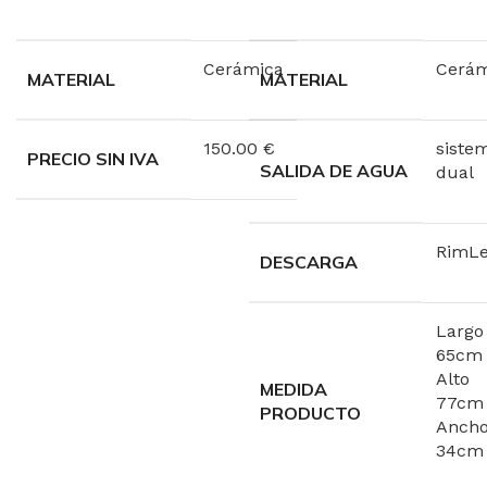
Cerámica
Cerám
MATERIAL
MATERIAL
150.00 €
siste
PRECIO SIN IVA
SALIDA DE AGUA
dual
RimLe
DESCARGA
Largo
65cm
Alto
MEDIDA
77cm
PRODUCTO
Anch
34cm