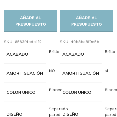
AÑADE AL
AÑADE AL
PRESUPUESTO
PRESUPUESTO
SKU:
6563f4cdc1f2
SKU:
49b8ba8f9e5b
Brillo
Brillo
ACABADO
ACABADO
NO
si
AMORTIGUACIÓN
AMORTIGUACIÓN
Blanco
Blanc
COLOR UNICO
COLOR UNICO
Separado
Separ
DISEÑO
DISEÑO
pared
pared