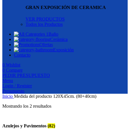
GRAN EXPOSICIÓN DE CERAMICA
VER PRODUCTOS
Todos los Productos
Baño
Cerámica
Ofertas
Exposición
Contacto
0
Wishlist
0
Compare
PEDIR PRESUPUESTO
Menu
Login / Register
Presupuesto
Inicio
Medida del producto
120X45cm. (80+40cm)
Mostrando los 2 resultados
Azulejos y Pavimentos
(82)