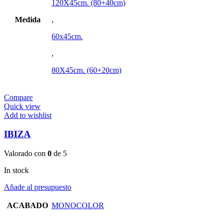
120X45cm. (80+40cm)
Medida
,
60x45cm.
,
80X45cm. (60+20cm)
Compare
Quick view
Add to wishlist
IBIZA
Valorado con
0
de 5
In stock
Añade al presupuesto
ACABADO
MONOCOLOR