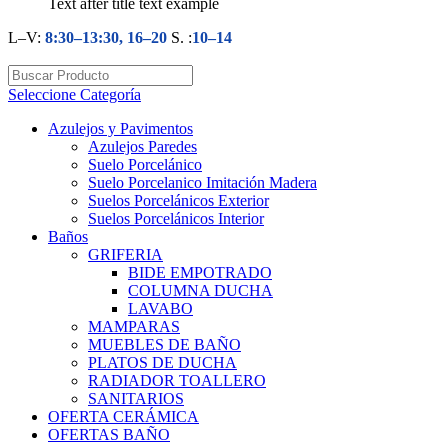
Text after title text example
L–V:
8:30–13:30, 16–20
S. :
10–14
Seleccione Categoría
Azulejos y Pavimentos
Azulejos Paredes
Suelo Porcelánico
Suelo Porcelanico Imitación Madera
Suelos Porcelánicos Exterior
Suelos Porcelánicos Interior
Baños
GRIFERIA
BIDE EMPOTRADO
COLUMNA DUCHA
LAVABO
MAMPARAS
MUEBLES DE BAÑO
PLATOS DE DUCHA
RADIADOR TOALLERO
SANITARIOS
OFERTA CERÁMICA
OFERTAS BAÑO