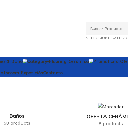
SELEC
Baño
Cerámica
Ofe
Exposición
Contacto
Baños
OFERTA CERÁM
58 products
8 products