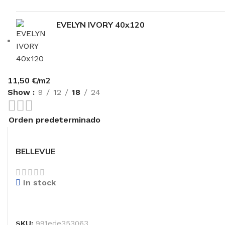
EVELYN IVORY 40x120
11,50 €/m2
Show
9
12
18
24
11,50 €/M2
BELLEVUE
In stock
SELECCIONAR OPCIONES
SKU:
991ede353063