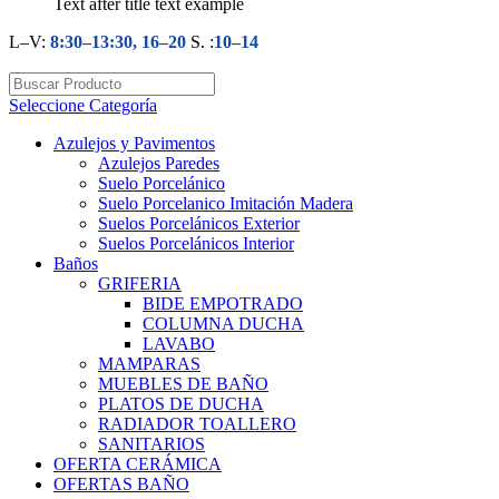
Text after title text example
L–V:
8:30–13:30, 16–20
S. :
10–14
Seleccione Categoría
Azulejos y Pavimentos
Azulejos Paredes
Suelo Porcelánico
Suelo Porcelanico Imitación Madera
Suelos Porcelánicos Exterior
Suelos Porcelánicos Interior
Baños
GRIFERIA
BIDE EMPOTRADO
COLUMNA DUCHA
LAVABO
MAMPARAS
MUEBLES DE BAÑO
PLATOS DE DUCHA
RADIADOR TOALLERO
SANITARIOS
OFERTA CERÁMICA
OFERTAS BAÑO