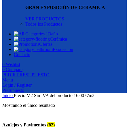
GRAN EXPOSICIÓN DE CERAMICA
VER PRODUCTOS
Todos los Productos
Baño
Cerámica
Ofertas
Exposición
Contacto
0
Wishlist
0
Compare
PEDIR PRESUPUESTO
Menu
Login / Register
Presupuesto
Inicio
Precio M2 Sin IVA del producto
16.00 €/m2
Mostrando el único resultado
Azulejos y Pavimentos
(82)