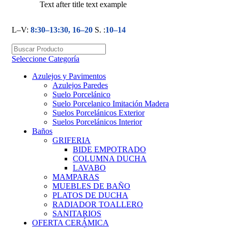
Text after title text example
L–V:
8:30–13:30, 16–20
S. :
10–14
Seleccione Categoría
Azulejos y Pavimentos
Azulejos Paredes
Suelo Porcelánico
Suelo Porcelanico Imitación Madera
Suelos Porcelánicos Exterior
Suelos Porcelánicos Interior
Baños
GRIFERIA
BIDE EMPOTRADO
COLUMNA DUCHA
LAVABO
MAMPARAS
MUEBLES DE BAÑO
PLATOS DE DUCHA
RADIADOR TOALLERO
SANITARIOS
OFERTA CERÁMICA