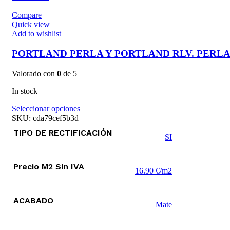
Compare
Quick view
Add to wishlist
PORTLAND PERLA Y PORTLAND RLV. PERL
Valorado con
0
de 5
In stock
Este
Seleccionar opciones
producto
SKU:
cda79cef5b3d
tiene
TIPO DE RECTIFICACIÓN
múltiples
SI
variantes.
Las
opciones
Precio M2 Sin IVA
16.90 €/m2
se
pueden
elegir
ACABADO
en
Mate
la
página
de