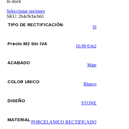
In stock
Este
Seleccionar opciones
producto
SKU:
2b4c9cfacb61
tiene
TIPO DE RECTIFICACIÓN
múltiples
SI
variantes.
Las
opciones
Precio M2 Sin IVA
16.90 €/m2
se
pueden
elegir
ACABADO
en
Mate
la
página
de
COLOR UNICO
producto
Blanco
DISEÑO
STONE
MATERIAL
PORCELANICO RECTIFICADO