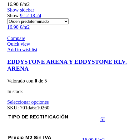
16.90 €/m2
Show sidebar
Show
9
12
18
24
16.90 €/m2
Compare
Quick view
Add to wishlist
EDDYSTONE ARENA Y EDDYSTONE RLV.
ARENA
Valorado con
0
de 5
In stock
Este
Seleccionar opciones
producto
SKU:
701da6c10260
tiene
TIPO DE RECTIFICACIÓN
múltiples
SI
variantes.
Las
opciones
Precio M2 Sin IVA
16.90 €/m2