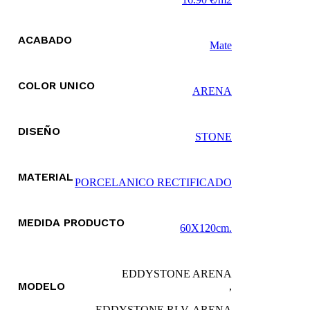
se
pueden
elegir
ACABADO
en
Mate
la
página
de
COLOR UNICO
producto
ARENA
DISEÑO
STONE
MATERIAL
PORCELANICO RECTIFICADO
MEDIDA PRODUCTO
60X120cm.
EDDYSTONE ARENA
MODELO
,
EDDYSTONE RLV. ARENA