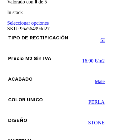
Valorado con
0
de 5
In stock
Este
Seleccionar opciones
producto
SKU:
95a56499dd27
tiene
TIPO DE RECTIFICACIÓN
múltiples
SI
variantes.
Las
opciones
Precio M2 Sin IVA
16.90 €/m2
se
pueden
elegir
ACABADO
en
Mate
la
página
de
COLOR UNICO
producto
PERLA
DISEÑO
STONE