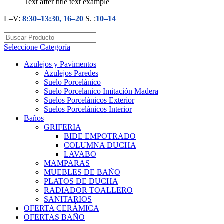
Text after title text example
L–V:
8:30–13:30, 16–20
S. :
10–14
Seleccione Categoría
Azulejos y Pavimentos
Azulejos Paredes
Suelo Porcelánico
Suelo Porcelanico Imitación Madera
Suelos Porcelánicos Exterior
Suelos Porcelánicos Interior
Baños
GRIFERIA
BIDE EMPOTRADO
COLUMNA DUCHA
LAVABO
MAMPARAS
MUEBLES DE BAÑO
PLATOS DE DUCHA
RADIADOR TOALLERO
SANITARIOS
OFERTA CERÁMICA
OFERTAS BAÑO