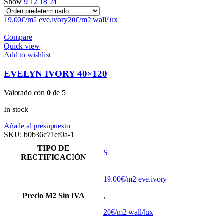
Show
9
12
18
24
19.00€/m2 eve.ivory
20€/m2 wall/lux
Compare
Quick view
Add to wishlist
EVELYN IVORY 40×120
Valorado con
0
de 5
In stock
Añade al presupuesto
SKU:
b0b36c71ef0a-1
TIPO DE
SI
RECTIFICACIÓN
19.00€/m2 eve.ivory
Precio M2 Sin IVA
,
20€/m2 wall/lux