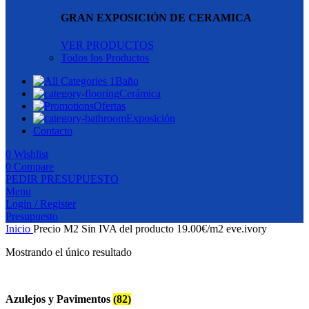
GRAN EXPOSICIÓN DE CERAMICA
VER PRODUCTOS
Todos los Productos
Baño
Cerámica
Ofertas
Exposición
Contacto
0
Wishlist
0
Compare
PEDIR PRESUPUESTO
Menu
Login / Register
Presupuesto
Inicio
Precio M2 Sin IVA del producto
19.00€/m2 eve.ivory
Mostrando el único resultado
Azulejos y Pavimentos
(82)