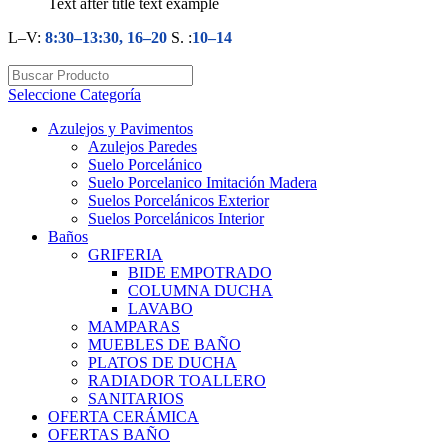
Text after title text example
L–V:
8:30–13:30, 16–20
S. :
10–14
Seleccione Categoría
Azulejos y Pavimentos
Azulejos Paredes
Suelo Porcelánico
Suelo Porcelanico Imitación Madera
Suelos Porcelánicos Exterior
Suelos Porcelánicos Interior
Baños
GRIFERIA
BIDE EMPOTRADO
COLUMNA DUCHA
LAVABO
MAMPARAS
MUEBLES DE BAÑO
PLATOS DE DUCHA
RADIADOR TOALLERO
SANITARIOS
OFERTA CERÁMICA
OFERTAS BAÑO