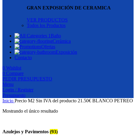
GRAN EXPOSICIÓN DE CERAMICA
VER PRODUCTOS
Todos los Productos
Baño
Cerámica
Ofertas
Exposición
Contacto
0
Wishlist
0
Compare
PEDIR PRESUPUESTO
Menu
Login / Register
Presupuesto
Inicio
Precio M2 Sin IVA del producto
21.50€ BLANCO PETREO
Mostrando el único resultado
Azulejos y Pavimentos
(93)