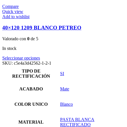
Compare
Quick view
Add to wishlist
40×120 1209 BLANCO PETREO
Valorado con
0
de 5
In stock
Este
Seleccionar opciones
producto
SKU:
c5e4a3d42562-1-2-1
tiene
TIPO DE
múltiples
SI
RECTIFICACIÓN
variantes.
Las
opciones
ACABADO
Mate
se
pueden
elegir
COLOR UNICO
Blanco
en
la
página
PASTA BLANCA
MATERIAL
de
RECTIFICADO