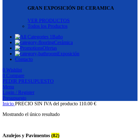
GRAN EXPOSICIÓN DE CERAMICA
VER PRODUCTOS
Todos los Productos
Baño
Cerámica
Ofertas
Exposición
Contacto
0
Wishlist
0
Compare
PEDIR PRESUPUESTO
Menu
Login / Register
Presupuesto
Inicio
PRECIO SIN IVA del producto
110.00 €
Mostrando el único resultado
Azulejos y Pavimentos
(82)