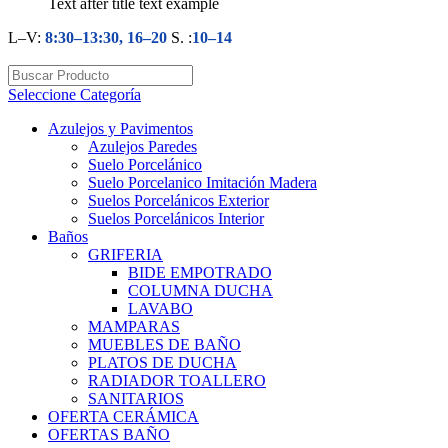
Text after title text example
L–V:
8:30–13:30, 16–20
S. :
10–14
Seleccione Categoría
Azulejos y Pavimentos
Azulejos Paredes
Suelo Porcelánico
Suelo Porcelanico Imitación Madera
Suelos Porcelánicos Exterior
Suelos Porcelánicos Interior
Baños
GRIFERIA
BIDE EMPOTRADO
COLUMNA DUCHA
LAVABO
MAMPARAS
MUEBLES DE BAÑO
PLATOS DE DUCHA
RADIADOR TOALLERO
SANITARIOS
OFERTA CERÁMICA
OFERTAS BAÑO