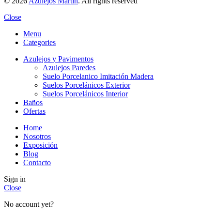
© 2026
Azulejos Martin
. All rights reserved
Close
Menu
Categories
Azulejos y Pavimentos
Azulejos Paredes
Suelo Porcelanico Imitación Madera
Suelos Porcelánicos Exterior
Suelos Porcelánicos Interior
Baños
Ofertas
Home
Nosotros
Exposición
Blog
Contacto
Sign in
Close
No account yet?