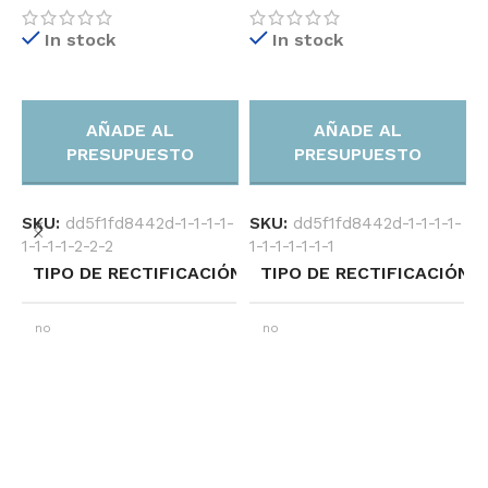
In stock
In stock
B
3
AÑADE AL
AÑADE AL
PRESUPUESTO
PRESUPUESTO
SKU:
dd5f1fd8442d-1-1-1-1-
SKU:
dd5f1fd8442d-1-1-1-1-
1-1-1-1-1-1-1
1-1-1-1-2-2-2
TIPO DE RECTIFICACIÓN
TIPO DE RECTIFICACIÓN
no
no
S
1
PRECIO M2 SIN IVA
PRECIO M2 SIN IVA
15.15€/m2
15.50€