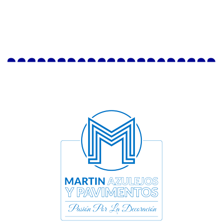
Mate
Mate
ACABADO
ACABADO
GRIS
COLOR UNICO
COLOR UNICO
TIERRA
STONE
DISEÑO
STONE
DISEÑO
MATERIAL
MATERIAL
PORCELANICO
PORCELANICO
MEDIDA PRODUCTO
MEDIDA PRODUCTO
40×60
30X60cm.