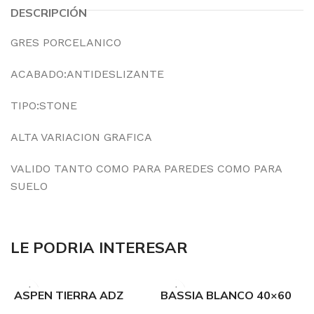
DESCRIPCIÓN
GRES PORCELANICO
ACABADO:ANTIDESLIZANTE
TIPO:STONE
ALTA VARIACION GRAFICA
VALIDO TANTO COMO PARA PAREDES COMO PARA
SUELO
LE PODRIA INTERESAR
15.50€
15.15€/M2
ASPEN TIERRA ADZ
BASSIA BLANCO 40×60
30×60