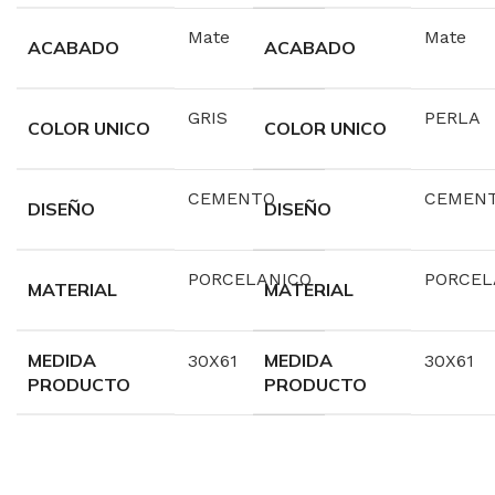
Mate
Mate
ACABADO
ACABADO
GRIS
PERLA
COLOR UNICO
COLOR UNICO
CEMENTO
CEMEN
DISEÑO
DISEÑO
PORCELANICO
PORCEL
MATERIAL
MATERIAL
MEDIDA
MEDIDA
30X61
30X61
PRODUCTO
PRODUCTO