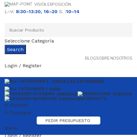
VISITA EXPOSICIÓN
L–V:
8:30–13:30, 16–20
S. :
10–14
Seleccione Categoría
Search
BLOG
SOBRE NOSOTROS
Login / Register
TODAS LAS CATEGORÍAS
BAÑO
CERÁMICA
OFERTAS
CONTACTO
EXPOSICIÓN
0
Wishlist
0
Compare
PEDIR PRESUPUESTO
Menu
Login / Register