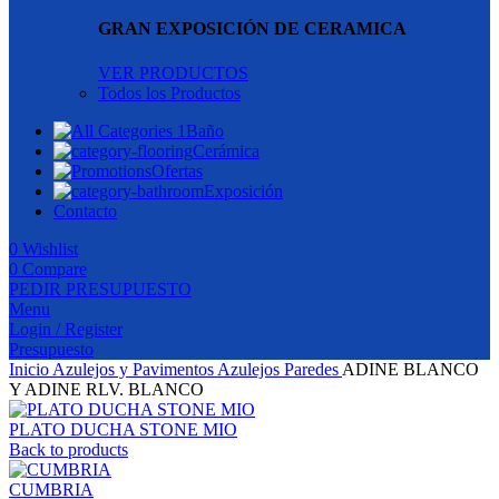
GRAN EXPOSICIÓN DE CERAMICA
VER PRODUCTOS
Todos los Productos
Baño
Cerámica
Ofertas
Exposición
Contacto
0
Wishlist
0
Compare
PEDIR PRESUPUESTO
Menu
Login / Register
Presupuesto
Inicio
Azulejos y Pavimentos
Azulejos Paredes
ADINE BLANCO
Y ADINE RLV. BLANCO
PLATO DUCHA STONE MIO
Back to products
CUMBRIA