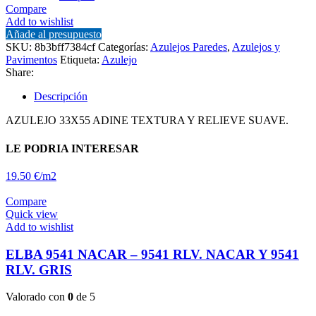
ADINE
Compare
BLANCO
Add to wishlist
Y
Añade al presupuesto
ADINE
SKU:
8b3bff7384cf
Categorías:
Azulejos Paredes
,
Azulejos y
RLV.
Pavimentos
Etiqueta:
Azulejo
BLANCO
Share:
cantidad
Descripción
AZULEJO 33X55 ADINE TEXTURA Y RELIEVE SUAVE.
LE PODRIA INTERESAR
19.50 €/m2
Compare
Quick view
Add to wishlist
ELBA 9541 NACAR – 9541 RLV. NACAR Y 9541
RLV. GRIS
Valorado con
0
de 5