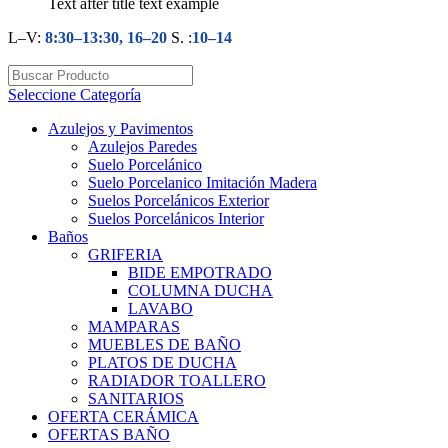
Text after title text example
L–V:
8:30–13:30, 16–20
S. :
10–14
Seleccione Categoría
Azulejos y Pavimentos
Azulejos Paredes
Suelo Porcelánico
Suelo Porcelanico Imitación Madera
Suelos Porcelánicos Exterior
Suelos Porcelánicos Interior
Baños
GRIFERIA
BIDE EMPOTRADO
COLUMNA DUCHA
LAVABO
MAMPARAS
MUEBLES DE BAÑO
PLATOS DE DUCHA
RADIADOR TOALLERO
SANITARIOS
OFERTA CERÁMICA
OFERTAS BAÑO