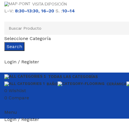
VISITA EXPOSICIÓN
L–V:
8:30–13:30, 16–20
S. :
10–14
Seleccione Categoría
Search
Login / Register
TODAS LAS CATEGORÍAS
BAÑO
CERÁMICA
0
Wishlist
0
Compare
Menu
Login / Register