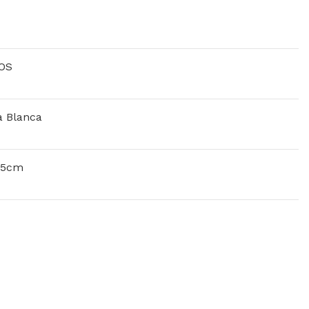
OS
a Blanca
75cm