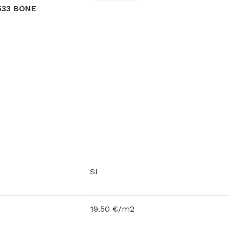
533 BONE
SI
19.50 €/m2