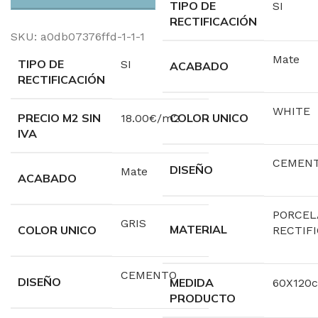
TIPO DE
SI
RECTIFICACIÓN
SKU:
a0db07376ffd-1-1-1
Mate
TIPO DE
SI
ACABADO
RECTIFICACIÓN
WHITE
PRECIO M2 SIN
COLOR UNICO
18.00€/m2
IVA
CEMEN
DISEÑO
Mate
ACABADO
PORCEL
GRIS
MATERIAL
COLOR UNICO
RECTIF
CEMENTO
DISEÑO
MEDIDA
60X120
PRODUCTO