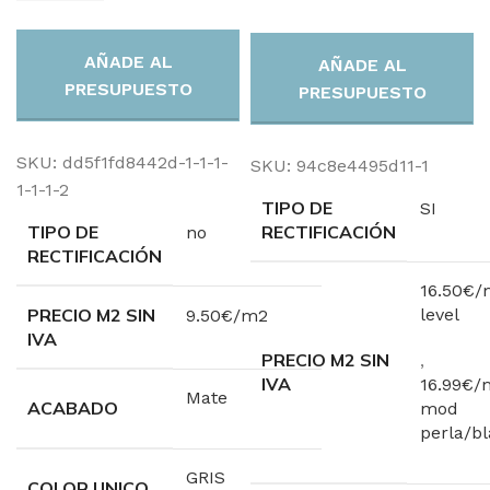
AÑADE AL
AÑADE AL
PRESUPUESTO
PRESUPUESTO
SKU:
dd5f1fd8442d-1-1-1-
SKU:
94c8e4495d11-1
1-1-1-2
TIPO DE
SI
TIPO DE
RECTIFICACIÓN
no
RECTIFICACIÓN
16.50€/
PRECIO M2 SIN
level
9.50€/m2
IVA
PRECIO M2 SIN
,
IVA
16.99€/
Mate
ACABADO
mod
perla/b
GRIS
COLOR UNICO