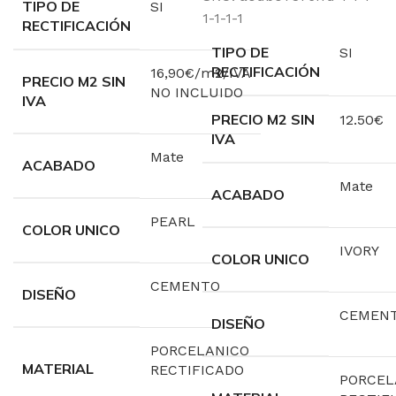
TIPO DE
SI
1-1-1-1
RECTIFICACIÓN
TIPO DE
SI
RECTIFICACIÓN
16,90€/m2/IVA
PRECIO M2 SIN
NO INCLUIDO
IVA
PRECIO M2 SIN
12.50€
IVA
Mate
ACABADO
Mate
ACABADO
PEARL
COLOR UNICO
IVORY
COLOR UNICO
CEMENTO
DISEÑO
CEMEN
DISEÑO
PORCELANICO
MATERIAL
RECTIFICADO
PORCEL