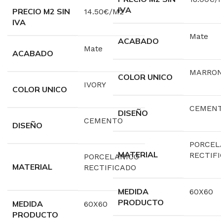
IVA
PRECIO M2 SIN
14.50€/M2
IVA
Mate
ACABADO
Mate
ACABADO
MARRO
COLOR UNICO
IVORY
COLOR UNICO
CEMEN
DISEÑO
CEMENTO
DISEÑO
PORCEL
MATERIAL
RECTIF
PORCELANICO
MATERIAL
RECTIFICADO
MEDIDA
60X60
PRODUCTO
MEDIDA
60X60
PRODUCTO