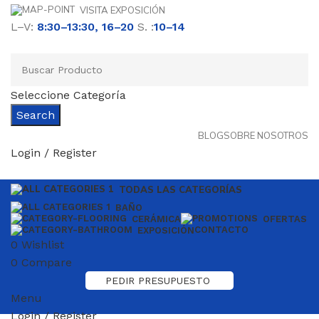
VISITA EXPOSICIÓN
L–V:
8:30–13:30, 16–20
S. :
10–14
Seleccione Categoría
Search
BLOG
SOBRE NOSOTROS
Login / Register
TODAS LAS CATEGORÍAS
BAÑO
CERÁMICA
OFERTAS
CONTACTO
EXPOSICIÓN
0
Wishlist
0
Compare
PEDIR PRESUPUESTO
Menu
Login / Register