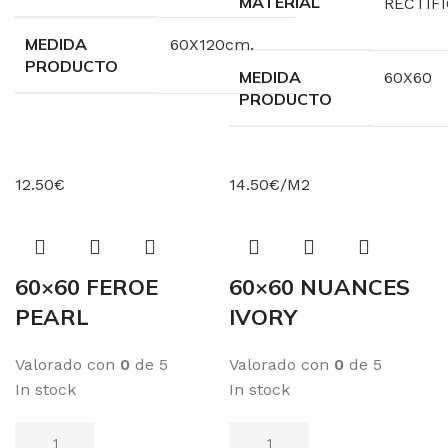
MATERIAL
RECTIF
MEDIDA
60X120cm.
PRODUCTO
MEDIDA
60X60
PRODUCTO
12.50€
14.50€/M2
60×60 FEROE
60×60 NUANCES
PEARL
IVORY
Valorado con
0
de 5
Valorado con
0
de 5
In stock
In stock