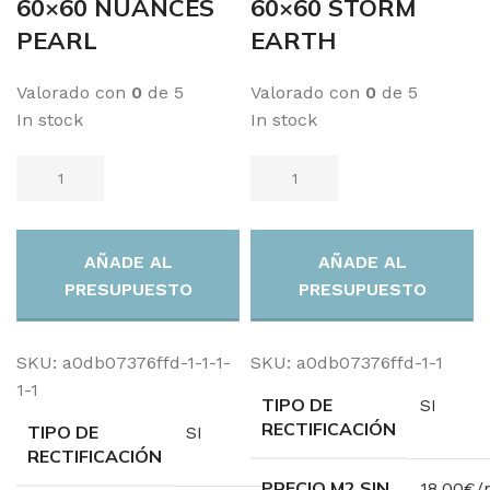
60×60 NUANCES
60×60 STORM
PEARL
EARTH
Valorado con
0
de 5
Valorado con
0
de 5
In stock
In stock
AÑADE AL
AÑADE AL
PRESUPUESTO
PRESUPUESTO
SKU:
a0db07376ffd-1-1-1-
SKU:
a0db07376ffd-1-1
1-1
TIPO DE
SI
RECTIFICACIÓN
TIPO DE
SI
RECTIFICACIÓN
PRECIO M2 SIN
18.00€