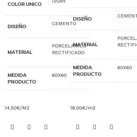
IVORY
COLOR UNICO
CEMEN
DISEÑO
CEMENTO
DISEÑO
PORCEL
MATERIAL
RECTIF
PORCELANICO
MATERIAL
RECTIFICADO
MEDIDA
60X60
PRODUCTO
MEDIDA
60X60
PRODUCTO
14.50€/M2
18.00€/m2