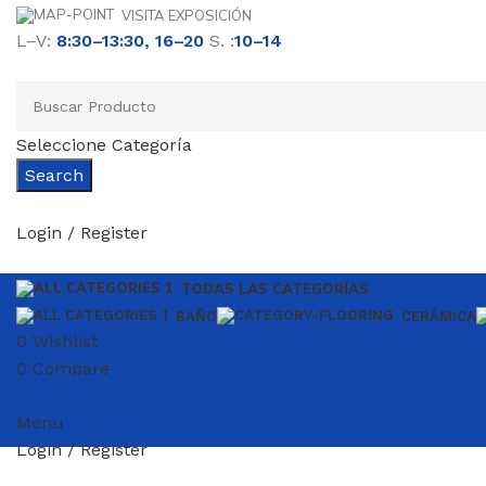
VISITA EXPOSICIÓN
L–V:
8:30–13:30, 16–20
S. :
10–14
Seleccione Categoría
Search
Login / Register
TODAS LAS CATEGORÍAS
BAÑO
CERÁMICA
0
Wishlist
0
Compare
Menu
Login / Register