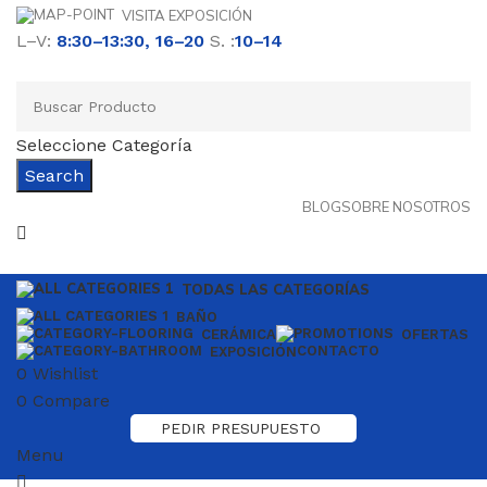
VISITA EXPOSICIÓN
L–V:
8:30–13:30, 16–20
S. :
10–14
Seleccione Categoría
Search
BLOG
SOBRE NOSOTROS
TODAS LAS CATEGORÍAS
BAÑO
CERÁMICA
OFERTAS
CONTACTO
EXPOSICIÓN
0
Wishlist
0
Compare
PEDIR PRESUPUESTO
TOALLERO RADIADOR
Menu
VER PRODUTOS