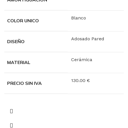
VER MUEBLES
Blanco
TODO PARA EL
COLOR UNICO
BAÑO
Adosado Pared
DISEÑO
OFERTAS
IR A
Cerámica
MATERIAL
130.00 €
PRECIO SIN IVA