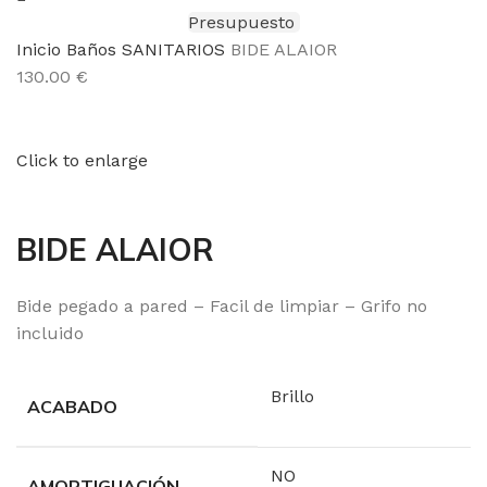
Presupuesto
Inicio
Baños
SANITARIOS
BIDE ALAIOR
GRIFERÍA
130.00 €
VER GRIFOS
PLATOS DE DUCHA
Click to enlarge
VER PLATOS
BIDE ALAIOR
MAMPARAS
VER MAMPARAS
Bide pegado a pared – Facil de limpiar – Grifo no
incluido
SANITARIOS
Brillo
VER SANITARIOS
ACABADO
MUEBLES DE BAÑO
NO
AMORTIGUACIÓN