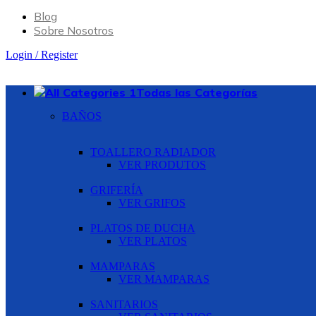
Blog
Sobre Nosotros
Login / Register
Todas las Categorías
BAÑOS
TOALLERO RADIADOR
VER PRODUTOS
GRIFERÍA
VER GRIFOS
PLATOS DE DUCHA
VER PLATOS
MAMPARAS
VER MAMPARAS
SANITARIOS