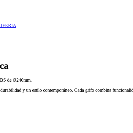
IFERIA
ica
r ABS de Ø240mm.
r durabilidad y un estilo contemporáneo. Cada grifo combina funcional