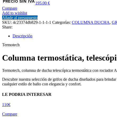
PRECIO SIN IVA
195.00 €
Compare
Add to wishlist
Añade al presupuesto
SKU:
4c23374db829-1-1-1-1
Categorías:
COLUMNA DUCHA
,
GR
Share:
Descripción
Termotech
Columna termostática, telescóp
Termotech, columna de ducha telescópica termostática con rociado
Descubre nuestra selección de grifos de ducha diseñados para brinda
cualquier estilo de baño con elegancia y confort.
LE PODRIA INTERESAR
110€
Compare