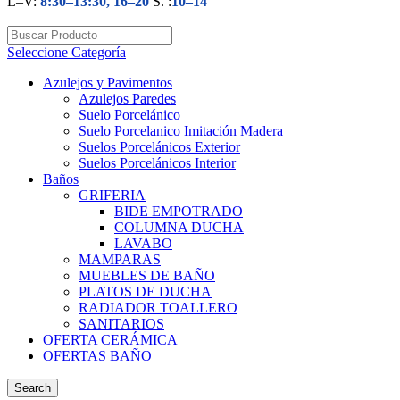
L–V:
8:30–13:30, 16–20
S. :
10–14
Seleccione Categoría
Azulejos y Pavimentos
Azulejos Paredes
Suelo Porcelánico
Suelo Porcelanico Imitación Madera
Suelos Porcelánicos Exterior
Suelos Porcelánicos Interior
Baños
GRIFERIA
BIDE EMPOTRADO
COLUMNA DUCHA
LAVABO
MAMPARAS
MUEBLES DE BAÑO
PLATOS DE DUCHA
RADIADOR TOALLERO
SANITARIOS
OFERTA CERÁMICA
OFERTAS BAÑO
Search