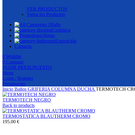
VER PRODUCTOS
Todos los Productos
Baño
Cerámica
Ofertas
Exposición
Contacto
0
Wishlist
0
Compare
PEDIR PRESUPUESTO
Menu
Login / Register
Presupuesto
Inicio
Baños
GRIFERIA
COLUMNA DUCHA
TERMOTECH C
TERMOTECH NEGRO
Back to products
TERMOSTATICA BLAUTHERM CROMO
195.00 €