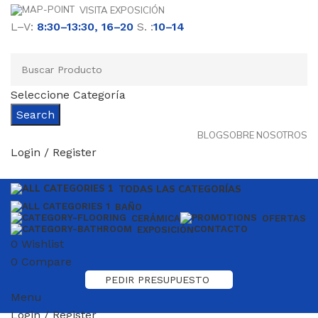
VISITA EXPOSICIÓN
L–V:
8:30–13:30, 16–20
S. :
10–14
Seleccione Categoría
Search
BLOG
SOBRE NOSOTROS
Login / Register
TODAS LAS CATEGORÍAS
BAÑO
CERÁMICA
OFERTAS
CONTACTO
EXPOSICIÓN
0
Wishlist
0
Compare
PEDIR PRESUPUESTO
Menu
Login / Register