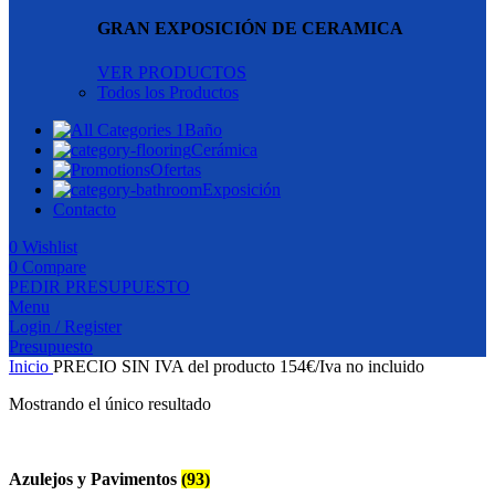
GRAN EXPOSICIÓN DE CERAMICA
VER PRODUCTOS
Todos los Productos
Baño
Cerámica
Ofertas
Exposición
Contacto
0
Wishlist
0
Compare
PEDIR PRESUPUESTO
Menu
Login / Register
Presupuesto
Inicio
PRECIO SIN IVA del producto
154€/Iva no incluido
Mostrando el único resultado
Azulejos y Pavimentos
(93)