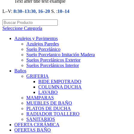
Text after title text example
L–V:
8:30–13:30, 16–20
S. :
10–14
Seleccione Categoría
Azulejos y Pavimentos
Azulejos Paredes
Suelo Porcelánico
Suelo Porcelanico Imitación Madera
Suelos Porcelánicos Exterior
Suelos Porcelánicos Interior
Baños
GRIFERIA
BIDE EMPOTRADO
COLUMNA DUCHA
LAVABO
MAMPARAS
MUEBLES DE BAÑO
PLATOS DE DUCHA
RADIADOR TOALLERO
SANITARIOS
OFERTA CERÁMICA
OFERTAS BAÑO