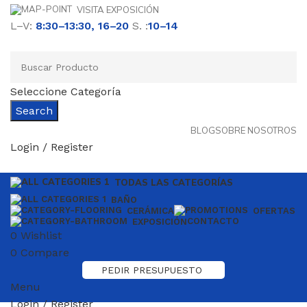
VISITA EXPOSICIÓN
L–V:
8:30–13:30, 16–20
S. :
10–14
Seleccione Categoría
Search
BLOG
SOBRE NOSOTROS
Login / Register
TODAS LAS CATEGORÍAS
BAÑO
CERÁMICA
OFERTAS
CONTACTO
EXPOSICIÓN
0
Wishlist
0
Compare
PEDIR PRESUPUESTO
Menu
Login / Register