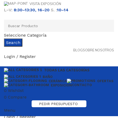
VISITA EXPOSICIÓN
L–V:
8:30–13:30, 16–20
S. :
10–14
Seleccione Categoría
Search
BLOG
SOBRE NOSOTROS
Login / Register
TODAS LAS CATEGORÍAS
BAÑO
CERÁMICA
OFERTAS
CONTACTO
EXPOSICIÓN
0
Wishlist
0
Compare
PEDIR PRESUPUESTO
Menu
Login / Register