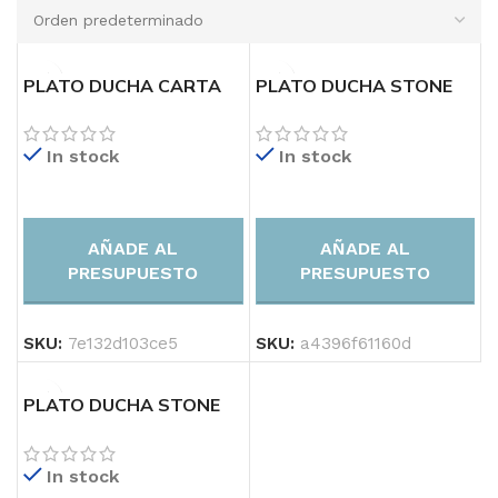
100-600 €
100-600 €
PLATO DUCHA CARTA
PLATO DUCHA STONE
RAL
3D
In stock
In stock
AÑADE AL
AÑADE AL
PRESUPUESTO
PRESUPUESTO
SKU:
7e132d103ce5
SKU:
a4396f61160d
100-600 €
PLATO DUCHA STONE
MIO
In stock