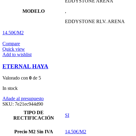
EDDYSTONE ARENA
MODELO
,
EDDYSTONE RLV. ARENA
14.50€/M2
Compare
Quick view
Add to wishlist
ETERNAL HAYA
Valorado con
0
de 5
In stock
Añade al presupuesto
SKU:
7e21ec944d90
TIPO DE
SI
RECTIFICACIÓN
Precio M2 Sin IVA
14.50€/M2