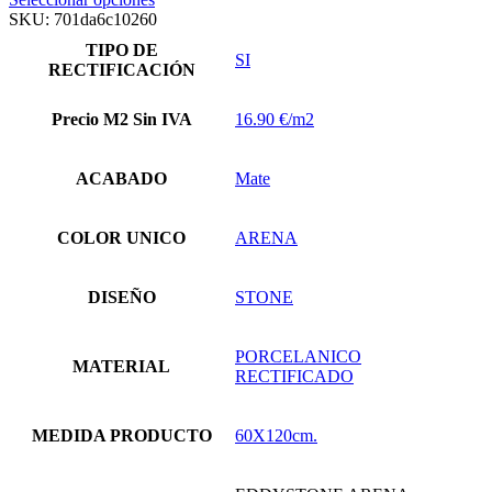
producto
SKU:
701da6c10260
tiene
TIPO DE
múltiples
SI
RECTIFICACIÓN
variantes.
Las
opciones
Precio M2 Sin IVA
16.90 €/m2
se
pueden
elegir
ACABADO
Mate
en
la
página
COLOR UNICO
ARENA
de
producto
DISEÑO
STONE
PORCELANICO
MATERIAL
RECTIFICADO
MEDIDA PRODUCTO
60X120cm.