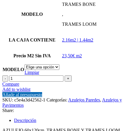
TRAMES BONE
MODELO
,
TRAMES LOOM
LA CAJA CONTIENE
2.16m2 | 1.44m2
Precio M2 Sin IVA
23,50€ m2
MODELO
Limpiar
TRAMES
BONE
Compare
-
Add to wishlist
TRAMES
Añade al presupuesto
LOOM
SKU:
c5e4a3d42562-1
Categorías:
Azulejos Paredes
,
Azulejos y
cantidad
Pavimentos
Share:
Descripción
AZULEJO 60x120cm. TRAMES BONE Y TRAMES LOOM