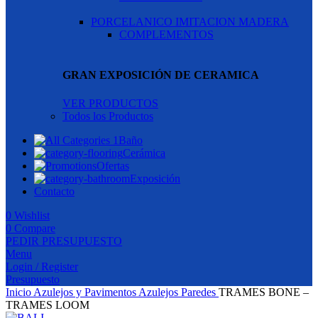
PORCELANICO IMITACION MADERA
COMPLEMENTOS
GRAN EXPOSICIÓN DE CERAMICA
VER PRODUCTOS
Todos los Productos
Baño
Cerámica
Ofertas
Exposición
Contacto
0
Wishlist
0
Compare
PEDIR PRESUPUESTO
Menu
Login / Register
Presupuesto
Inicio
Azulejos y Pavimentos
Azulejos Paredes
TRAMES BONE –
TRAMES LOOM