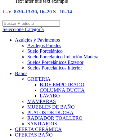
Text after title text example
L–V:
8:30–13:30, 16–20
S. :
10–14
Seleccione Categoría
Azulejos y Pavimentos
Azulejos Paredes
Suelo Porcelánico
Suelo Porcelanico Imitación Madera
Suelos Porcelánicos Exterior
Suelos Porcelánicos Interior
Baños
GRIFERIA
BIDE EMPOTRADO
COLUMNA DUCHA
LAVABO
MAMPARAS
MUEBLES DE BAÑO
PLATOS DE DUCHA
RADIADOR TOALLERO
SANITARIOS
OFERTA CERÁMICA
OFERTAS BAÑO